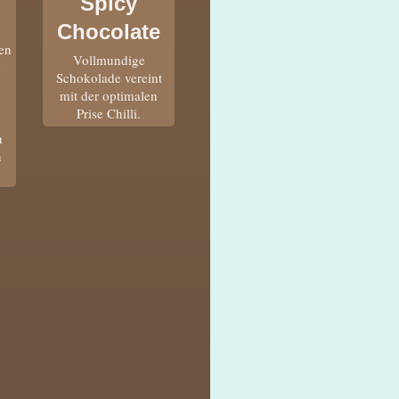
Spicy
Chocolate
en
Vollmundige
d
Schokolade vereint
mit der optimalen
Prise Chilli.
n
n