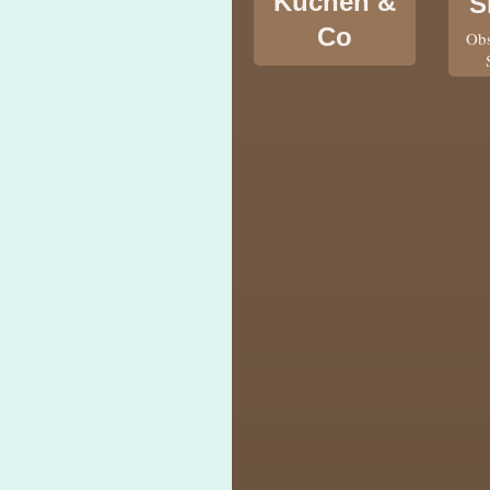
Kuchen &
S
Co
Obs