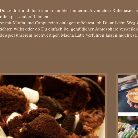
in Düsseldorf und doch kann man hier immernoch von einer Ruheoase sp
Dir den passenden Rahmen.
se mit Muffin und Cappuccino einlegen möchtest, ob Du auf dem Weg 
zichten willst oder ob Du einfach bei gemütlicher Atmosphäre verweil
eispiel unserem hochwertigen Macha Latte verführen lassen möchtest.