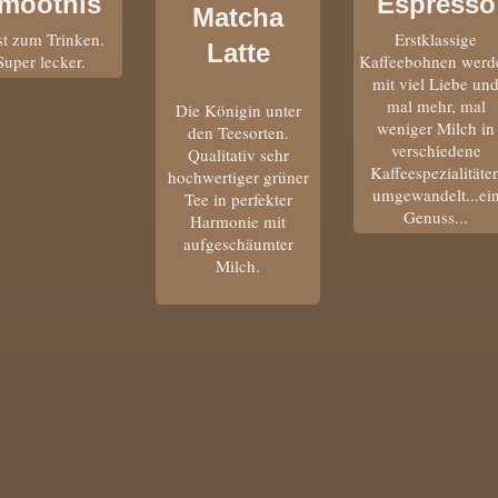
moothis
Espresso
Matcha
t zum Trinken.
Erstklassige
Latte
Super lecker.
Kaffeebohnen werd
mit viel Liebe un
mal mehr, mal
Die Königin unter
weniger Milch in
den Teesorten.
verschiedene
Qualitativ sehr
Kaffeespezialitäte
hochwertiger grüner
umgewandelt...ei
Tee in perfekter
Genuss...
Harmonie mit
aufgeschäumter
Milch.