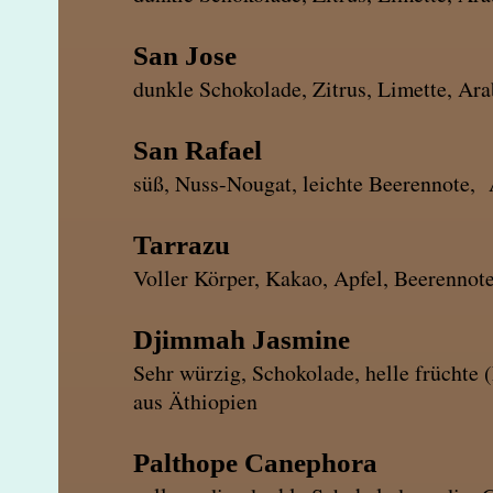
San Jo
dunkle Schokolade, Zitrus, Limette, Ar
San Rafa
süß, Nuss-Nougat, leichte Beerennote, 
Tarra
Voller Körper, Kakao, Apfel, Beerennote
Djimmah Jasmine
Sehr würzig, Schokolade, helle früchte (
aus Äthiopien
Palthope Cane