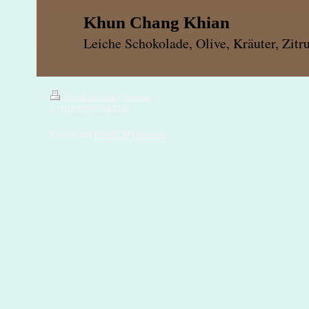
Khun Chang Khian
Leiche Schokolade, Olive, Kräuter, Zitr
Druckversion
|
Sitemap
© TENTEN COFFEE
Erstellt mit
IONOS MyWebsite
.