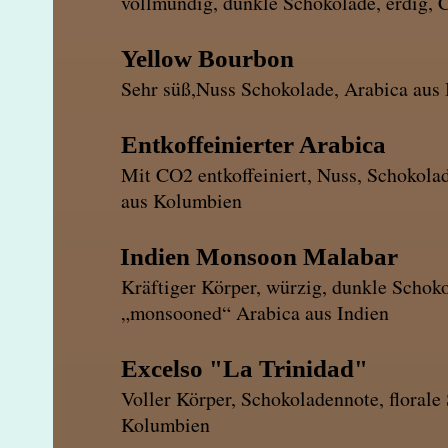
vollmundig, dunkle Schokolade, erdig, 
Yellow Bour
Sehr süß,Nuss Schokolade, Arabica aus 
Entkoffeinierter A
Mit CO2 entkoffeiniert, Nuss, Schokolad
aus Kolumbien
Indien Monsoon Malabar
Kräftiger Körper, würzig, dunkle Schok
„monsooned“ Arabica aus Indien
Excelso "La Trinid
Voller Körper, Schokoladennote, florale
Kolumbien