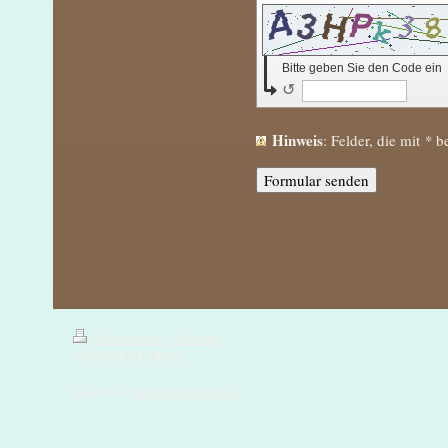
Bitte geben Sie den Code ein
↺
Hinweis
: Felder, die mit
*
be
Druckversion
|
Sitemap
© TENTEN COFFEE
Erstellt mit
IONOS MyWebsite
.